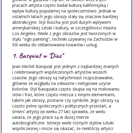
pracach artysta często badał kulturę kalifornijską i
wpływ kultury popularnej na społeczeństwo. Jednak w
ostatnich latach jego obrazy stały się znacznie bardziej
abstrakcyjne. Styl Ruscha jest pod dużym wpływem
amerykańskiej sztuki i kultury, w szczególności miasta
Los Angeles. Wiele z jego obrazów jest tworzonych w
stylu "sign painting", techniki używanej na Zachodzie w
XIX wieku do reklamowania towarów i usług.
1. Basquiat w "Diaz"
Jean-Michel Basquiat jest jednym z najbardziej znanych
i celebrowanych współczesnych artystów wszech
czasów. Jego obrazy są natychmiast rozpoznawalne,
głównie ze względu na odważne i nietypowe użycie
kolorów. Styl Basquiata często skupia się na malowaniu
słów i fraz, które często miesza z innymi elementami,
takimi jak obrazy, postacie czy symbole. Jego obrazy są
często pełne społecznych i politycznych przesłań, a
śmierć artysty (w wieku 27 lat) sprawiła, że wielu
uważa, że jego prace są w dużej mierze
autobiograficzne. Istnieje wiele różnych stylów sztuki
współczesnej i może się okazać, że niektórzy artyści