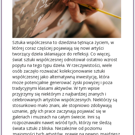
Sztuka współczesna to dziedzina tętniąca życiem, w
której coraz częściej pojawiają się nowi artyści
tworzący dzieła skłaniające do refleksji. Co więcej,
świat sztuki współczesnej odnotował ostatnio wzrost
popytu na tego typu dzieła. W rzeczywistości, wiele
osób zaczęło rozważać kolekcjonowanie sztuki
współczesnej jako alternatywną inwestycję, która
może potencjalnie generować zyski powyżej i poza
tradycyjnymi klasami aktywów. W tym wpisie
przyjrzymy się niektórym z najbardziej znanych i
celebrowanych artystów współczesnych. Niektórzy są
stosunkowo mało znani, ale stopniowo zdobywają
uznanie, gdy ich prace zaczynają pojawiać się w
galeriach i muzeach na całym świecie. Inni są
rozpoznawalni nawet wśród tych, którzy nie śledzą
świata sztuki z bliska. Niezależnie od poziomu
znajomości tych artystów, prawie na pewno znajdziesz