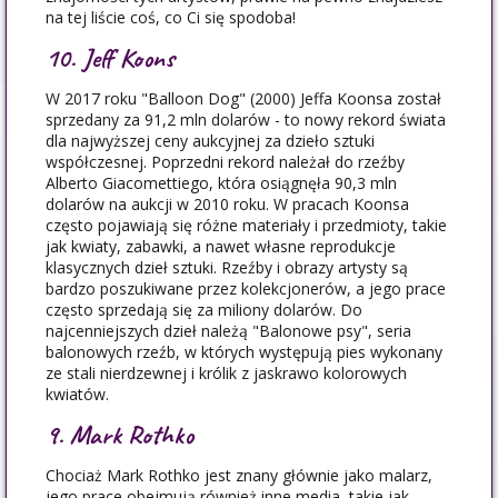
na tej liście coś, co Ci się spodoba!
10. Jeff Koons
W 2017 roku "Balloon Dog" (2000) Jeffa Koonsa został
sprzedany za 91,2 mln dolarów - to nowy rekord świata
dla najwyższej ceny aukcyjnej za dzieło sztuki
współczesnej. Poprzedni rekord należał do rzeźby
Alberto Giacomettiego, która osiągnęła 90,3 mln
dolarów na aukcji w 2010 roku. W pracach Koonsa
często pojawiają się różne materiały i przedmioty, takie
jak kwiaty, zabawki, a nawet własne reprodukcje
klasycznych dzieł sztuki. Rzeźby i obrazy artysty są
bardzo poszukiwane przez kolekcjonerów, a jego prace
często sprzedają się za miliony dolarów. Do
najcenniejszych dzieł należą "Balonowe psy", seria
balonowych rzeźb, w których występują pies wykonany
ze stali nierdzewnej i królik z jaskrawo kolorowych
kwiatów.
9. Mark Rothko
Chociaż Mark Rothko jest znany głównie jako malarz,
jego prace obejmują również inne media, takie jak