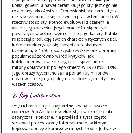
kolaż, gobelin, a nawet ceramika. Jego styl jest ogólnie
rozumiany jako Abstract Expressionist, ale sam artysta
nie zawsze odnosił się do swoich prac w ten sposób. W
rzeczywistości styl Rothko ewoluował z czasem, a
wiele z jego wcześniejszych prac różni się od tych
powstałych w późniejszym okresie jego kariery. Rothko
rozpoczął produkcję swoich charakterystycznych dzieł,
które charakteryzują się dużymi prostokątnymi
kształtami, w 1950 roku. Szybko zyskały one ogromną
popularność zarówno wśród krytyków, jak i
kolekcjonerów, a wiele z jego prac sprzedano za
miliony dolarów tuż po jego śmierci w 1970 roku. Dziś
jego obrazy wyceniane są na ponad 100 milionów
dolarów, co czyni go jednym z najdroższych artystów
wszech czasów.
8. Roy Lichtenstein
Roy Lichtenstein jest najbardziej znany ze swoich
obrazów Pop Art, które wielu krytyków określiło jako
satyryczne i ironiczne. Na przykład artysta często
stosował proces zwany fotorealizmem, w którym
kopiował obrazy z komiksów i innych źródeł. Jednak w