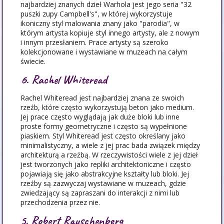
najbardziej znanych dzieł Warhola jest jego seria "32
puszki zupy Campbell's", w której wykorzystuje
ikoniczny styl malowania znany jako "parodia", w
którym artysta kopiuje styl innego artysty, ale z nowym
i innym przesłaniem. Prace artysty są szeroko
kolekcjonowane i wystawiane w muzeach na całym
świecie.
6. Rachel Whiteread
Rachel Whiteread jest najbardziej znana ze swoich
rzeźb, które często wykorzystują beton jako medium.
Jej prace często wyglądają jak duże bloki lub inne
proste formy geometryczne i często są wypełnione
piaskiem. Styl Whiteread jest często określany jako
minimalistyczny, a wiele z jej prac bada związek między
architekturą a rzeźbą. W rzeczywistości wiele z jej dzieł
jest tworzonych jako repliki architektoniczne i często
pojawiają się jako abstrakcyjne kształty lub bloki. Jej
rzeźby są zazwyczaj wystawiane w muzeach, gdzie
zwiedzający są zapraszani do interakcji z nimi lub
przechodzenia przez nie.
5. Robert Rauschenberg