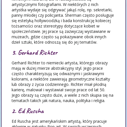
artystycznymi fotografiami. W niektórych z nich
artystka wydaje się odgrywać jakąś rolę, np. sekretarki,
panny młodej czy policjanta. Sherman często posługuje
się estetyką hollywoodzką i bada konstrukcję kobiecej
tożsamości oraz stereotypy dotyczące kobiet w
społeczeństwie. Jej prace są zazwyczaj wystawiane w
muzeach, gdzie często są pokazywane obok innych
dzieł sztuki, które odnoszą się do jej tematów.
3. Gerhard Richter
Gerhard Richter to niemiecki artysta, którego obrazy
mają w dużej mierze abstrakcyjny styl. Jego prace
często charakteryzują się odważnymi i jaskrawymi
kolorami, a niektóre zawierają geometryczne kształty
lub obrazy z życia codziennego. Richter miał płodną
karierę, malował i wystawiał swoje prace od lat 50.
Jego obrazy są często duże, a wiele z nich skupia się na
tematach takich jak natura, nauka, polityka i religia.
2. Ed Ruscha
Ed Ruscha jest amerykańskim artystą, który pracuje
głównie w gatunku Pop art. W swoich wczesnych