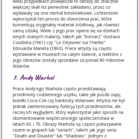
wielu przypadkach powiększał te obrazy do znacznie
większej skali niż pierwotnie zakładano, przez co
wydawały się one niemal kreskówkowe. Lichtenstein
wykorzystał ten proces do stworzenia prac, które
komentują oryginalny materiał źródłowy, jak również
samą sztukę. Wiele z jego prac opiera się na dziełach
innych znanych malarzy, takich jak "Korsarz" Gustava
Courbeta (1961) czy "Le Déjeuner sur l'Herbe"
Edouarda Maneta (1863). Prace artysty są często
wystawiane w muzeach na całym świecie, a niektóre z
jego obrazów zostały sprzedane za ponad 80 milionów
dolarów.
7. Andy Warhol
Prace Andy'ego Warhola często przedstawiają
przedmioty codziennego użytku, takie jak puszki zupy,
butelki Coca-Coli czy banknoty dolarowe. Artysta nie był
jednak zainteresowany funkcją tych przedmiotów, ale
raczej ich wyglądem, który wykorzystał jako sposób na
skomentowanie współczesnego społeczeństwa w
latach 60. i 70. Obrazy Warhola są często pokazywane
razem w grupach lub "seriach", takich jak jego seria
"Death and Disaster" lub "Shadows". Jednym z