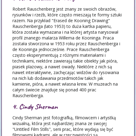
Robert Rauschenberg jest znany ze swoich obrazów,
rysunków i rzeźb, które często mieszają te formy sztuki
razem. Na przykład "Erased de Kooning Drawing"
Rauschenberga (lato 1953) to duża kartka papieru,
która została wymazana i na której artysta narysował
profil znanego malarza Willema de Kooninga. Praca
została stworzona w 1953 roku przez Rauschenberga i
de Kooninga jednocześnie. Prace Rauschenberga
często eksperymentują z różnymi materiałami i
technikami, niektóre zawierają takie obiekty jak pióra,
piasek plażowy, a nawet owady. Niektóre z nich są
nawet interaktywne, zachęcając widzów do rysowania
na nich lub dodawania przedmiotów takich jak
kamienie, pióra, a nawet własna krew. W muzeach na
całym świecie znajduje się ponad 400 prac
Rauschenberga.
4. Cindy Sherman
Cindy Sherman jest fotografką, filmowcem i artystką
wizualną, która jest najbardziej znana ze swojej
"Untitled Film Stills", serii prac, które wydają się być
filmowymi kadrami, ale w rzeczywistości są